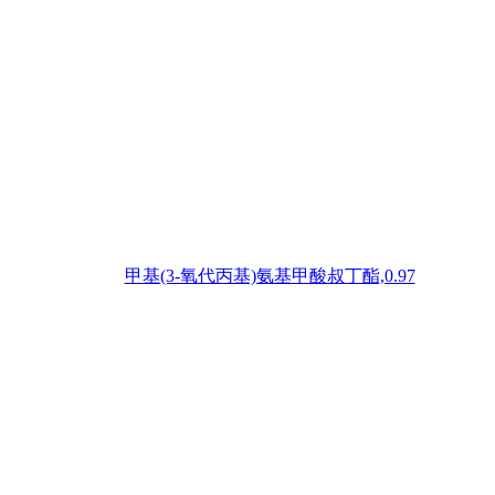
甲基(3-氧代丙基)氨基甲酸叔丁酯,0.97