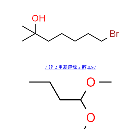
7-溴-2-甲基庚烷-2-醇,0.97