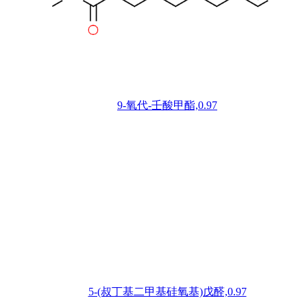
9-氧代-壬酸甲酯,0.97
5-(叔丁基二甲基硅氧基)戊醛,0.97