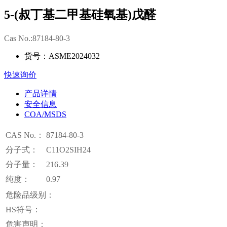
5-(叔丁基二甲基硅氧基)戊醛
Cas No.:87184-80-3
货号：ASME2024032
快速询价
产品详情
安全信息
COA/MSDS
CAS No.：
87184-80-3
分子式：
C11O2SIH24
分子量：
216.39
纯度：
0.97
危险品级别：
HS符号：
危害声明：