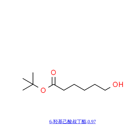
6-羟基己酸叔丁酯,0.97