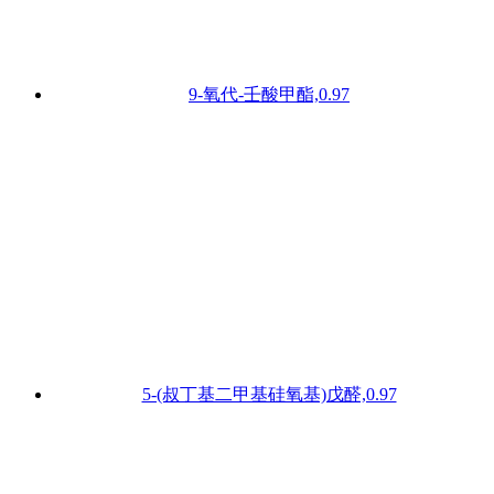
9-氧代-壬酸甲酯,0.97
5-(叔丁基二甲基硅氧基)戊醛,0.97