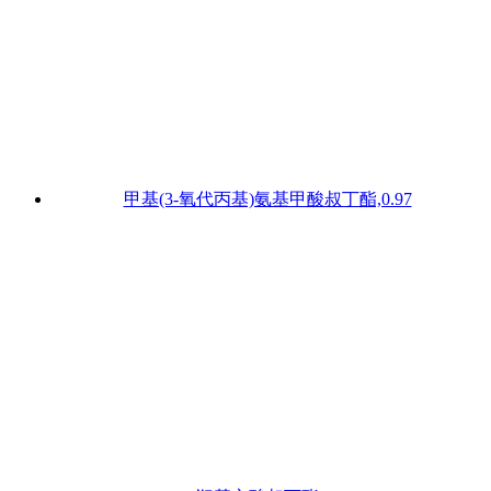
甲基(3-氧代丙基)氨基甲酸叔丁酯,0.97